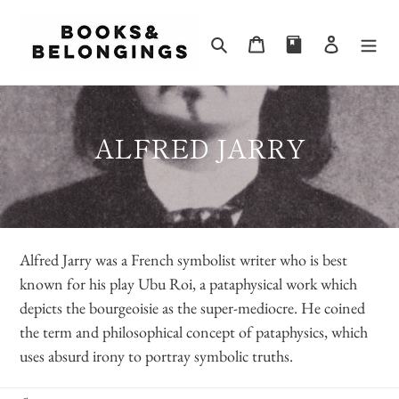
ข้าม
ไป
ค้นหา
ตะกร้าสินค้า
เข้าสู่ระ
ที่
เนื้อหา
ค
ALFRED JARRY
อ
ล
เ
Alfred Jarry was a French symbolist writer who is best
ล
known for his play Ubu Roi, a pataphysical work which
ก
depicts the bourgeoisie as the super-mediocre. He coined
ชั
the term and philosophical concept of pataphysics, which
น
uses absurd irony to portray symbolic truths.
: