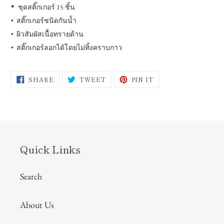
•
ชุดสติ๊กเกอร์
15
ชิ้น
• สติ๊กเกอร์ชนิดกันน้ำ
• ผิวสัมผัสเนื้อทรายด้าน
• สติ๊กเกอร์ลอกได้โดยไม่ทิ้งคราบกาว
SHARE
TWEET
PIN
SHARE
TWEET
PIN IT
ON
ON
ON
FACEBOOK
TWITTER
PINTEREST
Quick Links
Search
About Us