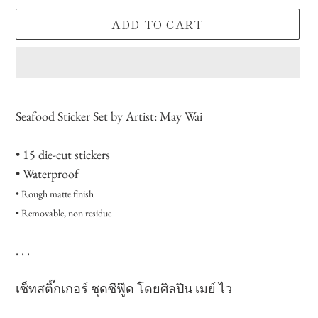
ADD TO CART
Adding
product
Seafood Sticker Set by Artist: May Wai
to
your
• 15 die-cut stickers
cart
• Waterproof
• Rough matte finish
• Removable, non residue
. . .
เซ็ทสติ๊กเกอร์ ชุดซีฟู๊ด
โดยศิลปิน เมย์ ไว