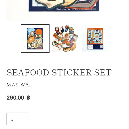
SEAFOOD STICKER SET
VENDOR
MAY WAI
Regular
290.00 ฿
price
Quantity